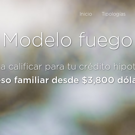
Inicio
Tipologías
Modelo fuego
 calificar para tu crédito hipo
eso familiar desde
$3,800
dól