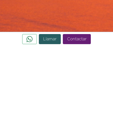
Llamar
Contactar
Oficinas de venta | Atacama Inmocapital
Ave. Samuel Lewis. Edf SL 55 (Torre óptima de
seguros), piso 30, oficina 30-3
+507-6205-8718
info@forestapanama.com